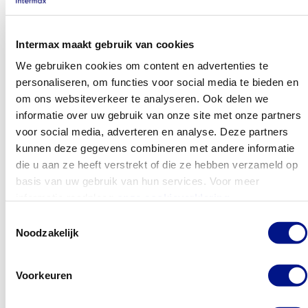
Intermax maakt gebruik van cookies
We gebruiken cookies om content en advertenties te
personaliseren, om functies voor social media te bieden en
om ons websiteverkeer te analyseren. Ook delen we
Als Senior Cloud Engineer Azure bij Intermax ben jij
informatie over uw gebruik van onze site met onze partners
een ervaren en technisch sterke engineer met een
voor social media, adverteren en analyse. Deze partners
achtergrond in de serviceprovider wereld. Je hebt
kunnen deze gegevens combineren met andere informatie
ruime ervaring met het ontwerpen, uitrollen en
die u aan ze heeft verstrekt of die ze hebben verzameld op
beheren van omgevingen binnen Azure. Daarbij
basis van uw gebruik van hun services. Voor meer
informatie raadpleeg
onze cookieverklaring
.
maak je optimaal gebruik van de belangrijkste
diensten die Azure biedt en weet je deze effectief in
Toestemmingsselectie
Noodzakelijk
te zetten bij het ontwerpen van nieuwe omgevingen.
Je bent in staat om de klantvraag zorgvuldig te
Voorkeuren
vertalen naar een stabiele, schaalbare en veilige
architectuur.