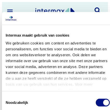
Dienstverband:
Interim
Intermax maakt gebruik van cookies
We gebruiken cookies om content en advertenties te
personaliseren, om functies voor social media te bieden en
om ons websiteverkeer te analyseren. Ook delen we
informatie over uw gebruik van onze site met onze partners
Vacatures
voor social media, adverteren en analyse. Deze partners
Vacature overzicht
kunnen deze gegevens combineren met andere informatie
die u aan ze heeft verstrekt of die ze hebben verzameld op
Jouw baan bij Intermax
basis van uw gebruik van hun services. Voor meer
informatie raadpleeg
onze cookieverklaring
.
Meer over Intermax
Toestemmingsselectie
De mensen van Intermax
Noodzakelijk